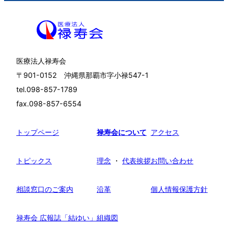
医療法人禄寿会
〒901-0152 沖縄県那覇市字小禄547-1
tel.098-857-1789
fax.098-857-6554
トップページ
禄寿会について
アクセス
トピックス
理念
・
代表挨拶
お問い合わせ
相談窓口のご案内
沿革
個人情報保護方針
禄寿会 広報誌「結ゆい」
組織図