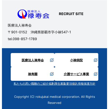
RECRUIT SITE
医療法人禄寿会
〒901-0152 沖縄県那覇市字小禄547-1
tel.098-857-1789
医療法人禄寿会
小禄病院
禄寿園
介護サービス事業
私たちの思い
職種のご紹介
福利厚生
募集要項
個人情報保護方針
Copyright (C) rokujukai medical corporation. All Rights
Reserved