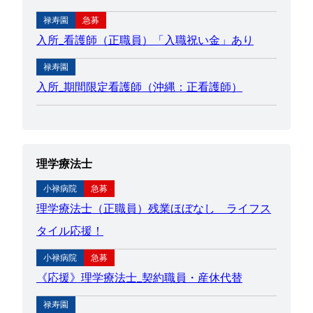
禄寿園
急募
入所_看護師（正職員）「入職祝い金」あり
禄寿園
入所_期間限定看護師（沖縄：正看護師）
理学療法士
小禄病院
急募
理学療法士（正職員）残業ほぼなし＿ライフス
タイル応援！
小禄病院
急募
《応援》理学療法士_契約職員・産休代替
禄寿園