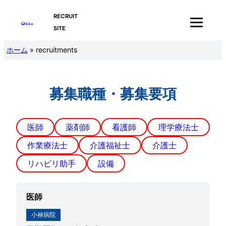
RECRUIT
SITE
ホーム
»
recruitments
募集職種・募集要項
医師
薬剤師
看護師
理学療法士
作業療法士
介護福祉士
介護士
リハビリ助手
設備
医師
小禄病院