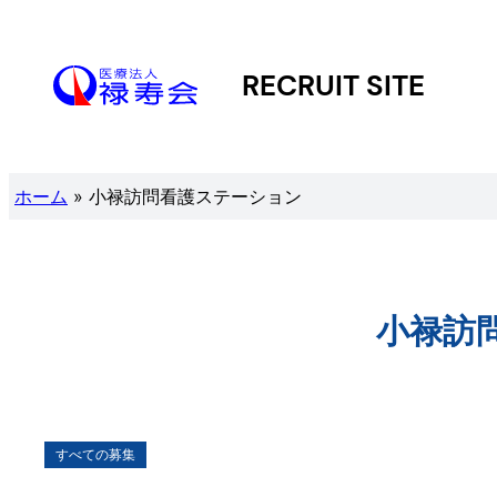
内
容
RECRUIT SITE
を
ス
キ
ホーム
»
小禄訪問看護ステーション
ッ
プ
小禄訪
すべての募集