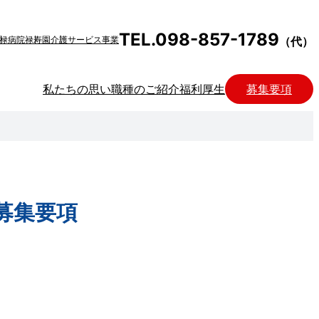
TEL.098-857-1789
禄病院
禄寿園
介護サービス事業
（代）
私たちの思い
職種のご紹介
福利厚生
募集要項
募集要項