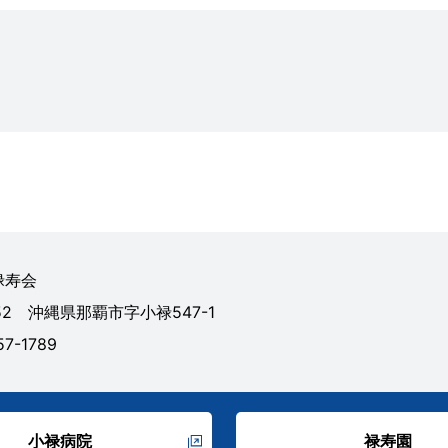
禄寿会
152 沖縄県那覇市字小禄547-1
57-1789
小禄病院
禄寿園