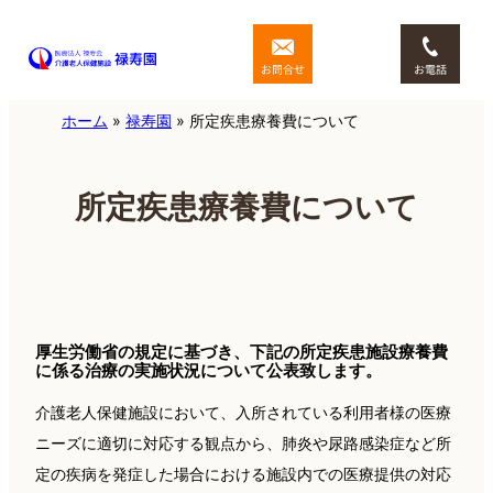
内
容
を
ス
ホーム
»
禄寿園
»
所定疾患療養費について
キ
ッ
所定疾患療養費について
プ
厚生労働省の規定に基づき、下記の所定疾患施設療養費
に係る治療の実施状況について公表致します。
介護老人保健施設において、入所されている利用者様の医療
ニーズに適切に対応する観点から、肺炎や尿路感染症など所
定の疾病を発症した場合における施設内での医療提供の対応