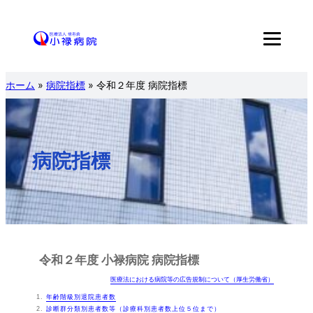
内
容
を
ス
ホーム
»
病院指標
»
令和２年度 病院指標
キ
ッ
プ
病院指標
令和２年度
小禄病院
病院指標
医療法における病院等の広告規制について（厚生労働省）
年齢階級別退院患者数
診断群分類別患者数等（診療科別患者数上位５位まで）