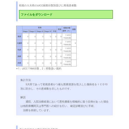
初発の５大癌のUICC病期分類別並びに再発患者数
ファイルをダウンロード
※ 1：UICC TNM分類，2：癌取扱い規約
集計方法
5大癌であって初発患者かつ最も医療資源を投入した傷病名をＩＣＤ10
別に区分し、その患者数を示したものです。
解説
通院、入院治療経過において悪性腫瘍を積極的に疑う症例があった場合
は他医療機関又は専門医への紹介を行い、 確定診断並びに手術、
治療を依頼しています。