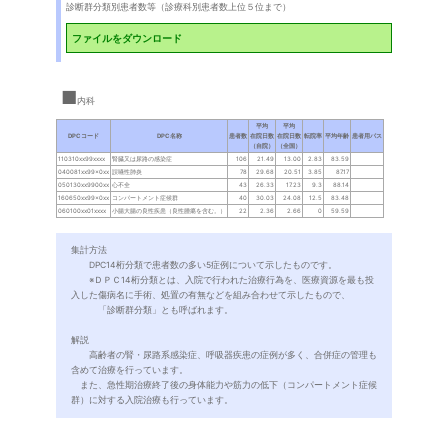
診断群分類別患者数等（診療科別患者数上位５位まで）
ファイルをダウンロード
内科
集計方法
DPC14桁分類で患者数の多い5症例について示したものです。
※ＤＰＣ14桁分類とは、入院で行われた治療行為を、医療資源を最も投
入した傷病名に手術、処置の有無などを組み合わせて示したもので、
「診断群分類」とも呼ばれます。
解説
高齢者の腎・尿路系感染症、呼吸器疾患の症例が多く、合併症の管理も
含めて治療を行っています。
また、急性期治療終了後の身体能力や筋力の低下（コンパートメント症候
群）に対する入院治療も行っています。