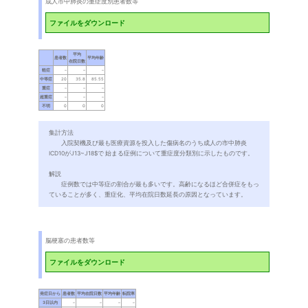
成人市中肺炎の重症度別患者数等
ファイルをダウンロード
集計方法
入院契機及び最も医療資源を投入した傷病名のうち成人の市中肺炎
ICD10がJ13~J18$で 始まる症例について重症度分類別に示したものです。
解説
症例数では中等症の割合が最も多いです。高齢になるほど合併症をもっ
ていることが多く、重症化、平均在院日数延長の原因となっています。
脳梗塞の患者数等
ファイルをダウンロード