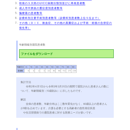
初発の５大癌のUICC病期分類別並びに再発患者数
成人市中肺炎の重症度別患者数等
脳梗塞の患者数等
診療科別主要手術別患者数等（診療科別患者数上位５位まで）
その他（ＤＩＣ、敗血症、その他の真菌症および手術・術後の合併症の
発生率）
年齢階級別退院患者数
ファイルをダウンロード
集計方法
令和2年4月1日から令和3年3月31日の期間で退院された患者さんの数に
ついて、年齢階級別（10歳刻み）に示したものです。
解説
全体の患者数、年齢分布はここ数年変化がなく、60歳以上の患者さん
が9割を占めています。介護を必要とする高齢者の急性発症疾患
や生活習慣病での通院患者に対する医療ニーズが多いです。