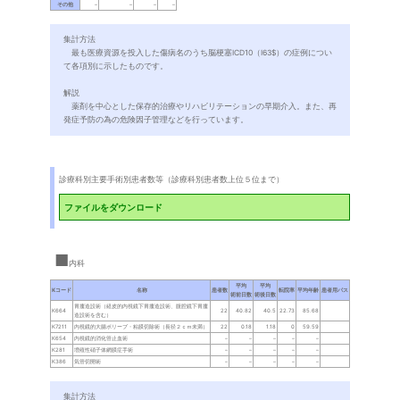
集計方法
最も医療資源を投入した傷病名のうち脳梗塞ICD10（I63$）の症例につい
て各項別に示したものです。
解説
薬剤を中心とした保存的治療やリハビリテーションの早期介入。また、再
発症予防の為の危険因子管理などを行っています。
診療科別主要手術別患者数等（診療科別患者数上位５位まで）
ファイルをダウンロード
内科
集計方法