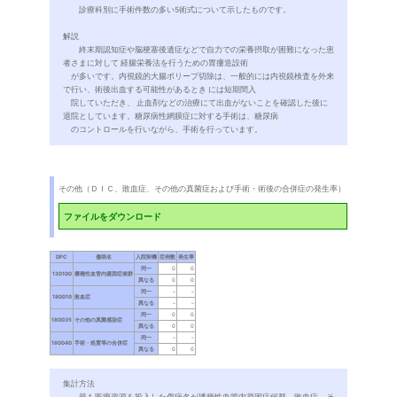
診療科別に手術件数の多い5術式について示したものです。
解説
終末期認知症や脳梗塞後遺症などで自力での栄養摂取が困難になった患
者さまに対して 経腸栄養法を行うための胃瘻造設術
が多いです。内視鏡的大腸ポリープ切除は、一般的には内視鏡検査を外来
で行い、術後出血する可能性があるとき には短期間入
院していただき、 止血剤などの治療にて出血がないことを確認した後に
退院としています。糖尿病性網膜症に対する手術は、糖尿病
のコントロールを行いながら、手術を行っています。
その他（ＤＩＣ、敗血症、その他の真菌症および手術・術後の合併症の発生率）
ファイルをダウンロード
集計方法
最も医療資源を投入した傷病名が播種性血管内凝固症候群、敗血症、そ