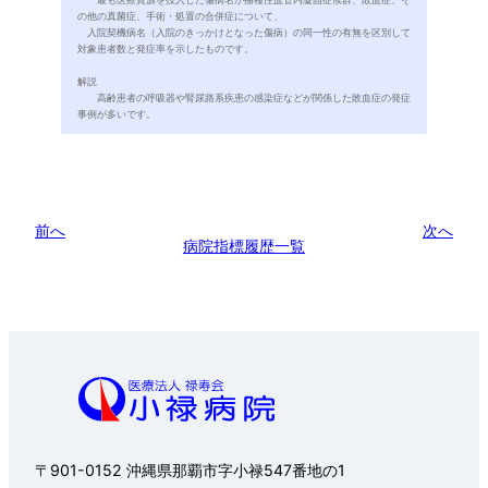
の他の真菌症、手術・処置の合併症について、
入院契機病名（入院のきっかけとなった傷病）の同一性の有無を区別して
対象患者数と発症率を示したものです。
解説
高齢患者の呼吸器や腎尿路系疾患の感染症などが関係した敗血症の発症
事例が多いです。
前へ
次へ
病院指標履歴一覧
年齢区分
患者数
〒901-0152 沖縄県那覇市字小禄547番地の1