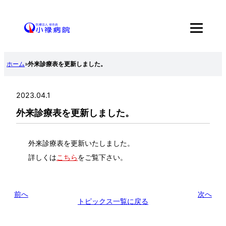
内
容
を
ス
ホーム
»
外来診療表を更新しました。
キ
ッ
2023.04.1
プ
外来診療表を更新しました。
外来診療表を更新いたしました。
詳しくは
こ
ち
ら
をご覧下さい。
前へ
次へ
トピックス一覧に戻る