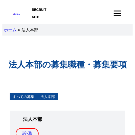
内
RECRUIT
容
SITE
を
ホーム
»
法人本部
ス
キ
ッ
プ
法人本部
の募集職種・募集要項
すべての募集
法人本部
法人本部
設備