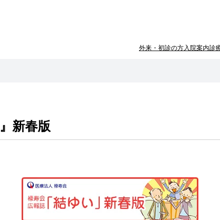
外来・初診の方
入院案内
診
い』新春版