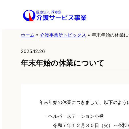
内
容
を
ス
ホーム
»
介護事業所トピックス
»
年末年始の休業に
キ
2025.12.26
ッ
年末年始の休業について
プ
年末年始の休業につきまして、以下のよう
・ヘルパーステーション小禄
令和７年１２月３０日（火）～令和８